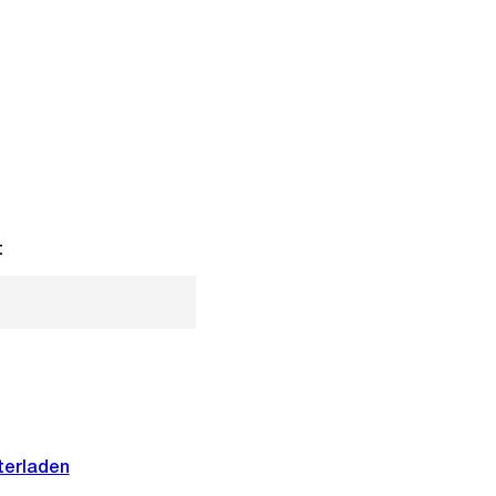
t
terladen