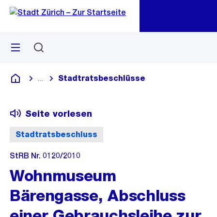
Zu
Zu
Sprunglink
Navigation
Menü
Suchen
M
öf
Stadtratsbeschlüsse
...
Blende alle Breadcrumbs ein
Deutsch
Seite vorlesen
Stadtratsbeschluss
StRB Nr. 0120/2010
Wohnmuseum
Bärengasse, Abschluss
einer Gebrauchsleihe zur