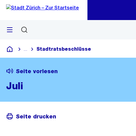
Zu
Zu
Sprunglink
Navigation
Menü
Suchen
M
öf
Stadtratsbeschlüsse
...
Blende alle Breadcrumbs ein
Deutsch
Seite vorlesen
Juli
Seite drucken