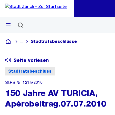
Zu
Zu
Sprunglink
Navigation
Menü
Suchen
M
öf
Stadtratsbeschlüsse
...
Blende alle Breadcrumbs ein
Deutsch
Seite vorlesen
Stadtratsbeschluss
StRB Nr. 1215/2010
150 Jahre AV TURICIA,
Apérobeitrag.07.07.2010