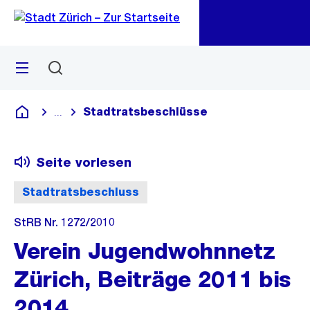
Zu
Zu
Sprunglink
Navigation
Menü
Suchen
M
öf
Stadtratsbeschlüsse
...
Blende alle Breadcrumbs ein
Deutsch
Seite vorlesen
Stadtratsbeschluss
StRB Nr. 1272/2010
Verein Jugendwohnnetz
Zürich, Beiträge 2011 bis
2014.