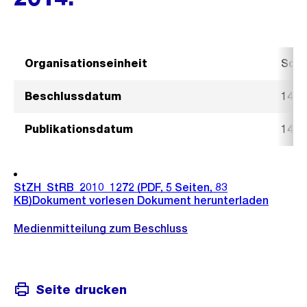
Organisationseinheit
Sozi
Beschlussdatum
14. J
Publikationsdatum
14. J
StZH_StRB_2010_1272
(PDF, 5 Seiten, 83
KB)
Dokument vorlesen
Dokument herunterladen
Medienmitteilung zum Beschluss
Seite drucken