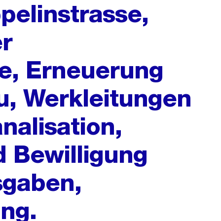
pelinstrasse,
er
e, Erneuerung
u, Werkleitungen
alisation,
d Bewilligung
sgaben,
ung.