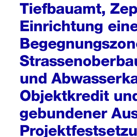
Tiefbauamt, Zep
Einrichtung ein
Begegnungszon
Strassenoberba
und Abwasserkan
Objektkredit un
gebundener Au
Projektfestsetz