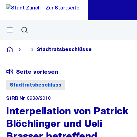
Zu
Zu
Sprunglink
Navigation
Menü
Suchen
M
öf
Stadtratsbeschlüsse
...
Blende alle Breadcrumbs ein
Deutsch
Seite vorlesen
Stadtratsbeschluss
StRB Nr. 0938/2010
Interpellation von Patrick
Blöchlinger und Ueli
Brasser betreffend