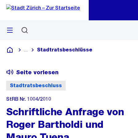
Zu
Zu
Sprunglink
Navigation
Menü
Suchen
M
öf
Stadtratsbeschlüsse
...
Blende alle Breadcrumbs ein
Deutsch
Seite vorlesen
Stadtratsbeschluss
StRB Nr. 1004/2010
Schriftliche Anfrage von
Roger Bartholdi und
Mauro Tuena,