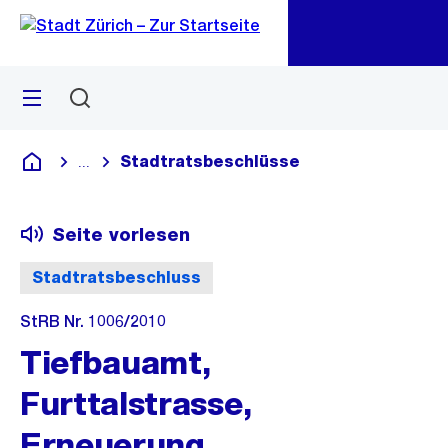
Zu
Zu
Sprunglink
Navigation
Menü
Suchen
M
öf
Stadtratsbeschlüsse
...
Blende alle Breadcrumbs ein
Deutsch
Seite vorlesen
Stadtratsbeschluss
StRB Nr. 1006/2010
Tiefbauamt,
Furttalstrasse,
Erneuerung