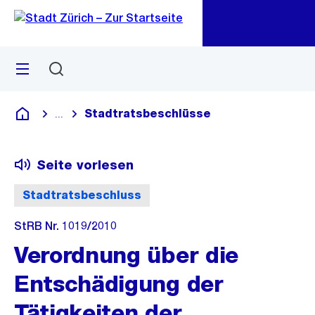
Zu
Zu
Sprunglink
Navigation
Menü
Suchen
M
öf
Stadtratsbeschlüsse
...
Blende alle Breadcrumbs ein
Deutsch
Seite vorlesen
Stadtratsbeschluss
StRB Nr. 1019/2010
Verordnung über die
Entschädigung der
Tätigkeiten der