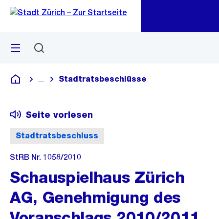
Zu
Zu
Sprunglink
Navigation
Menü
Suchen
M
öf
Stadtratsbeschlüsse
...
Blende alle Breadcrumbs ein
Deutsch
Seite vorlesen
Stadtratsbeschluss
StRB Nr. 1058/2010
Schauspielhaus Zürich
AG, Genehmigung des
Voranschlags 2010/2011.