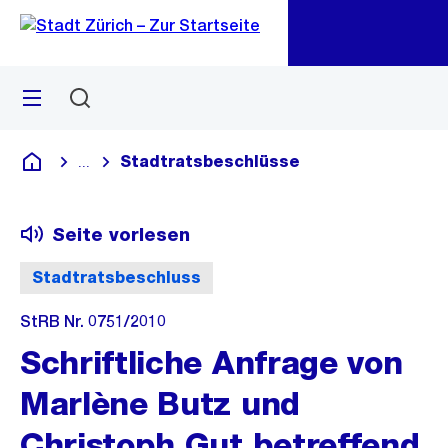
Zu
Zu
Sprunglink
Navigation
Menü
Suchen
M
öf
Stadtratsbeschlüsse
...
Blende alle Breadcrumbs ein
Deutsch
Seite vorlesen
Stadtratsbeschluss
StRB Nr. 0751/2010
Schriftliche Anfrage von
Marlène Butz und
Christoph Gut betreffend