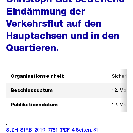
Eindämmung der
Verkehrsflut auf den
Hauptachsen und in den
Quartieren.
Organisationseinheit
Sicherhe
Beschlussdatum
12. Mai 2
Publikationsdatum
12. Mai 2
StZH_StRB_2010_0751
(PDF, 4 Seiten, 81