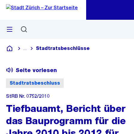
Zu
Zu
Sprunglink
Navigation
Menü
Suchen
M
öf
Stadtratsbeschlüsse
...
Blende alle Breadcrumbs ein
Deutsch
Seite vorlesen
Stadtratsbeschluss
StRB Nr. 0752/2010
Tiefbauamt, Bericht über
das Bauprogramm für die
Jahre 2010 bis 2012 für