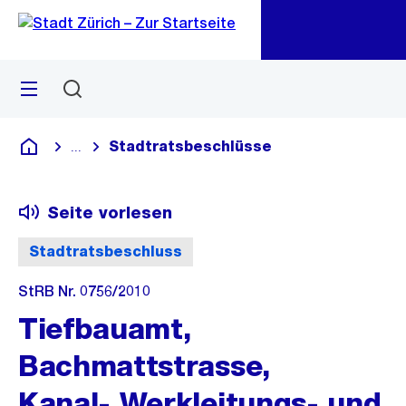
Zu
Zu
Sprunglink
Navigation
Menü
Suchen
M
öf
Stadtratsbeschlüsse
...
Blende alle Breadcrumbs ein
Deutsch
Seite vorlesen
Stadtratsbeschluss
StRB Nr. 0756/2010
Tiefbauamt,
Bachmattstrasse,
Kanal-,Werkleitungs- und