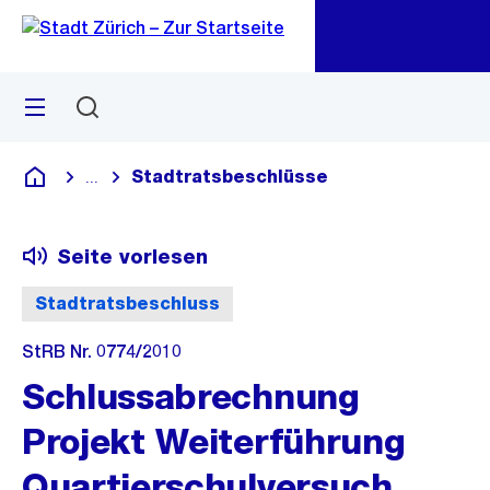
Zu
Zu
Sprunglink
Navigation
Menü
Suchen
M
öf
Stadtratsbeschlüsse
...
Blende alle Breadcrumbs ein
Deutsch
Seite vorlesen
Stadtratsbeschluss
StRB Nr. 0774/2010
Schlussabrechnung
Projekt Weiterführung
Quartierschulversuch.