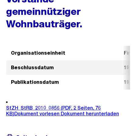
gemeinnütziger
Wohnbauträger.
Organisationseinheit
Fina
Beschlussdatum
19. M
Publikationsdatum
19. M
StZH_StRB_2010_0856
(PDF, 2 Seiten, 76
KB)
Dokument vorlesen
Dokument herunterladen