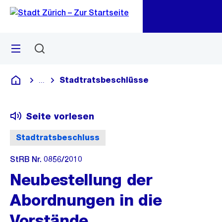
Zu
Zu
Sprunglink
Navigation
Menü
Suchen
M
öf
Stadtratsbeschlüsse
...
Blende alle Breadcrumbs ein
Deutsch
Seite vorlesen
Stadtratsbeschluss
StRB Nr. 0856/2010
Neubestellung der
Abordnungen in die
Vorstände