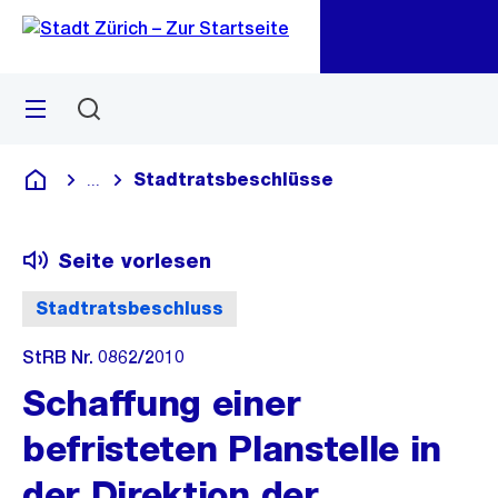
Zu
Zu
Sprunglink
Navigation
Menü
Suchen
M
öf
Stadtratsbeschlüsse
...
Blende alle Breadcrumbs ein
Deutsch
Seite vorlesen
Stadtratsbeschluss
StRB Nr. 0862/2010
Schaffung einer
befristeten Planstelle in
der Direktion der