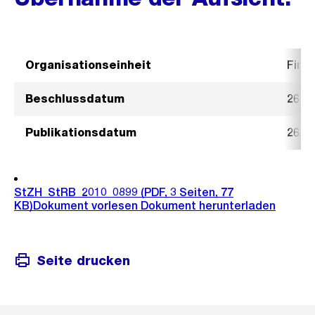
Organisationseinheit
Fina
Beschlussdatum
26. M
Publikationsdatum
26. M
StZH_StRB_2010_0899
(PDF, 3 Seiten, 77
KB)
Dokument vorlesen
Dokument herunterladen
Seite drucken