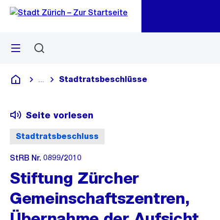
Zu
Zu
Sprunglink
Navigation
Menü
Suchen
M
öf
Stadtratsbeschlüsse
...
Blende alle Breadcrumbs ein
Deutsch
Seite vorlesen
Stadtratsbeschluss
StRB Nr. 0899/2010
Stiftung Zürcher
Gemeinschaftszentren,
Übernahme der Aufsicht.