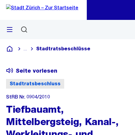
Zu
Zu
Sprunglink
Navigation
Menü
Suchen
M
öf
Stadtratsbeschlüsse
...
Blende alle Breadcrumbs ein
Deutsch
Seite vorlesen
Stadtratsbeschluss
StRB Nr. 0904/2010
Tiefbauamt,
Mittelbergsteig, Kanal-,
Werkleitungs- und