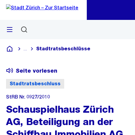
Zu
Zu
Sprunglink
Navigation
Menü
Suchen
M
öf
Stadtratsbeschlüsse
...
Blende alle Breadcrumbs ein
Deutsch
Seite vorlesen
Stadtratsbeschluss
StRB Nr. 0927/2010
Schauspielhaus Zürich
AG, Beteiligung an der
Schiffbau Immobilien AG.