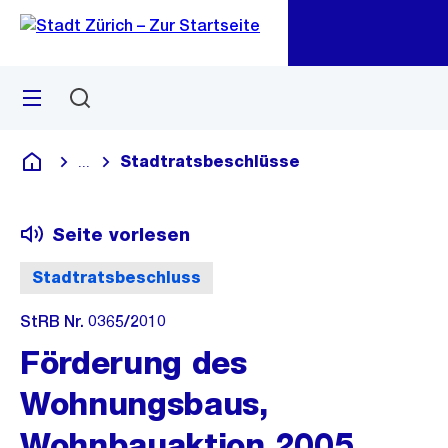
Zu
Zu
Sprunglink
Navigation
Menü
Suchen
M
öf
Stadtratsbeschlüsse
...
Blende alle Breadcrumbs ein
Deutsch
Seite vorlesen
Stadtratsbeschluss
StRB Nr. 0365/2010
Förderung des
Wohnungsbaus,
Wohnbauaktion 2005,