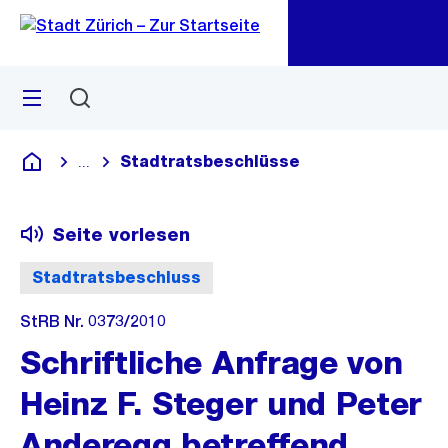
Zu
Zu
Sprunglink
Navigation
Menü
Suchen
M
öf
Stadtratsbeschlüsse
...
Blende alle Breadcrumbs ein
Deutsch
Seite vorlesen
Stadtratsbeschluss
StRB Nr. 0373/2010
Schriftliche Anfrage von
Heinz F. Steger und Peter
Anderegg betreffend