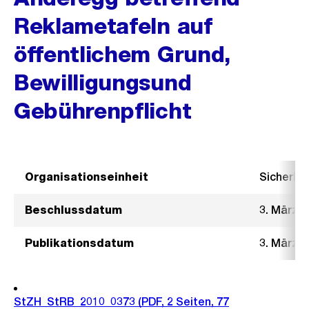
Reklametafeln auf
öffentlichem Grund,
Bewilligungsund
Gebührenpflicht
Organisationseinheit
Sicherhe
Beschlussdatum
3. März 2
Publikationsdatum
3. März 2
StZH_StRB_2010_0373
(PDF, 2 Seiten, 77