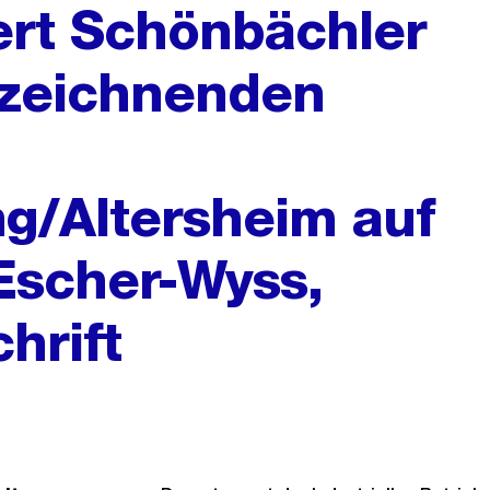
ert Schönbächler
rzeichnenden
/Altersheim auf
Escher-Wyss,
hrift