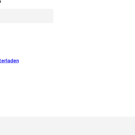
e
terladen