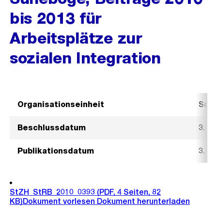
bis 2013 für
Arbeitsplätze zur
sozialen Integration
Organisationseinheit
Sozi
Beschlussdatum
3. M
Publikationsdatum
3. M
StZH_StRB_2010_0393
(PDF, 4 Seiten, 82
KB)
Dokument vorlesen
Dokument herunterladen