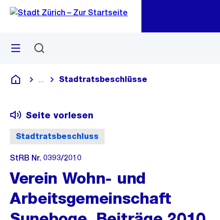
Zu
Zu
Sprunglink
Navigation
Menü
Suchen
M
öf
Stadtratsbeschlüsse
...
Blende alle Breadcrumbs ein
Deutsch
Seite vorlesen
Stadtratsbeschluss
StRB Nr. 0393/2010
Verein Wohn- und
Arbeitsgemeinschaft
Suneboge, Beiträge 2010