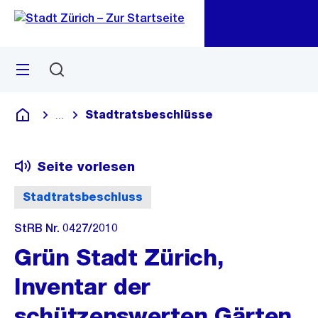
Zu
Zu
Sprunglink
Navigation
Menü
Suchen
M
öf
Stadtratsbeschlüsse
...
Blende alle Breadcrumbs ein
Deutsch
Seite vorlesen
Stadtratsbeschluss
StRB Nr. 0427/2010
Grün Stadt Zürich,
Inventar der
schützenswerten Gärten