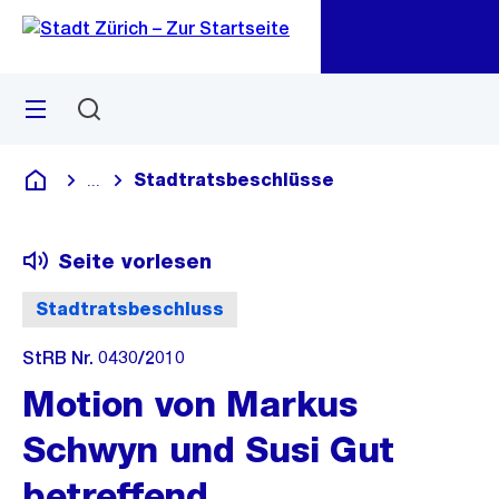
Zu
Zu
Sprunglink
Navigation
Menü
Suchen
M
öf
Stadtratsbeschlüsse
...
Blende alle Breadcrumbs ein
Deutsch
Seite vorlesen
Stadtratsbeschluss
StRB Nr. 0430/2010
Motion von Markus
Schwyn und Susi Gut
betreffend