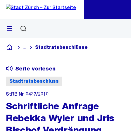
Zu
Zu
Sprunglink
Navigation
Menü
Suchen
M
öf
Stadtratsbeschlüsse
...
Blende alle Breadcrumbs ein
Deutsch
Seite vorlesen
Stadtratsbeschluss
StRB Nr. 0437/2010
Schriftliche Anfrage
Rebekka Wyler und Jris
Bischof,Verdrängung