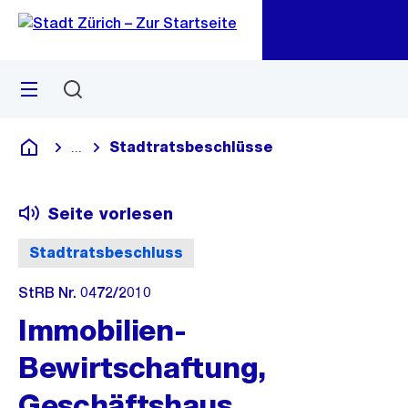
Zu
Zu
Sprunglink
Navigation
Menü
Suchen
M
öf
Stadtratsbeschlüsse
...
Blende alle Breadcrumbs ein
Deutsch
Seite vorlesen
Stadtratsbeschluss
StRB Nr. 0472/2010
Immobilien-
Bewirtschaftung,
Geschäftshaus