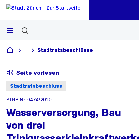
Zu
Zu
Sprunglink
Navigation
Menü
Suchen
M
öf
Stadtratsbeschlüsse
...
Blende alle Breadcrumbs ein
Deutsch
Seite vorlesen
Stadtratsbeschluss
StRB Nr. 0474/2010
Wasserversorgung, Bau
von drei
Trinkwasserkleinkraftwerk