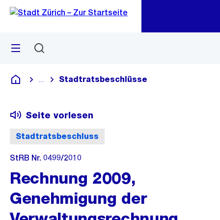
Zu
Zu
Sprunglink
Navigation
Menü
Suchen
M
öf
Stadtratsbeschlüsse
...
Blende alle Breadcrumbs ein
Deutsch
Seite vorlesen
Stadtratsbeschluss
StRB Nr. 0499/2010
Rechnung 2009,
Genehmigung der
Verwaltungsrechnung