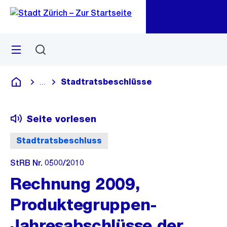
Zu
Zu
Sprunglink
Navigation
Menü
Suchen
M
öf
Stadtratsbeschlüsse
...
Blende alle Breadcrumbs ein
Deutsch
Seite vorlesen
Stadtratsbeschluss
StRB Nr. 0500/2010
Rechnung 2009,
Produktegruppen-
Jahresabschlüsse der