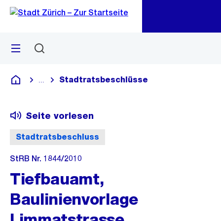
Zu
Zu
Sprunglink
Navigation
Menü
Suchen
M
öf
Stadtratsbeschlüsse
...
Blende alle Breadcrumbs ein
Deutsch
Seite vorlesen
Stadtratsbeschluss
StRB Nr. 1844/2010
Tiefbauamt,
Baulinienvorlage
Limmatstrasse,