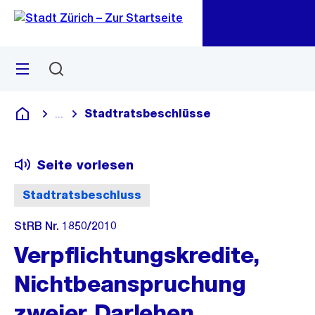
Zu
Zu
Sprunglink
Navigation
Menü
Suchen
M
öf
Stadtratsbeschlüsse
...
Blende alle Breadcrumbs ein
Deutsch
Seite vorlesen
Stadtratsbeschluss
StRB Nr. 1850/2010
Verpflichtungskredite,
Nichtbeanspruchung
zweier Darlehen