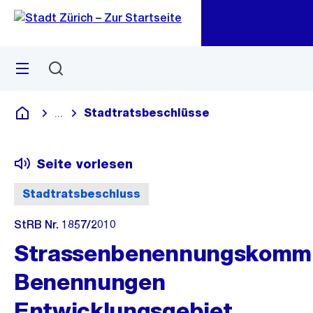
Zu
Zu
Sprunglink
Navigation
Menü
Suchen
M
öf
Stadtratsbeschlüsse
...
Blende alle Breadcrumbs ein
Deutsch
Seite vorlesen
Stadtratsbeschluss
StRB Nr. 1857/2010
Strassenbenennungskommi
Benennungen
Entwicklungsgebiet