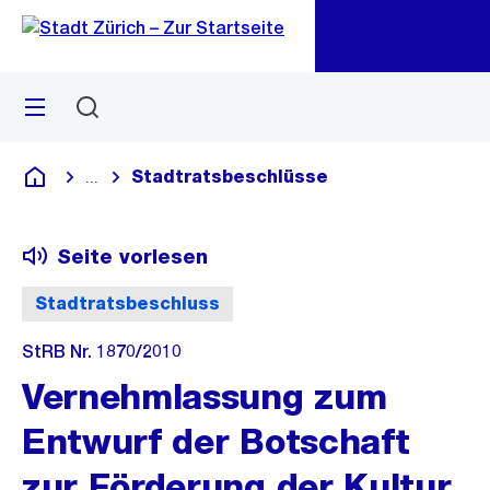
Zu
Zu
Sprunglink
Navigation
Menü
Suchen
M
öf
Stadtratsbeschlüsse
...
Blende alle Breadcrumbs ein
Deutsch
Seite vorlesen
Stadtratsbeschluss
StRB Nr. 1870/2010
Vernehmlassung zum
Entwurf der Botschaft
zur Förderung der Kultur