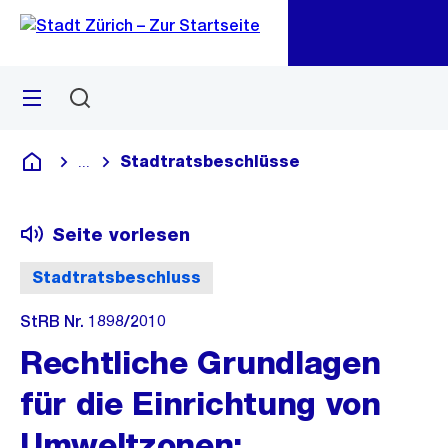
Zu
Zu
Sprunglink
Navigation
Menü
Suchen
M
öf
Stadtratsbeschlüsse
...
Blende alle Breadcrumbs ein
Deutsch
Seite vorlesen
Stadtratsbeschluss
StRB Nr. 1898/2010
Rechtliche Grundlagen
für die Einrichtung von
Umweltzonen: