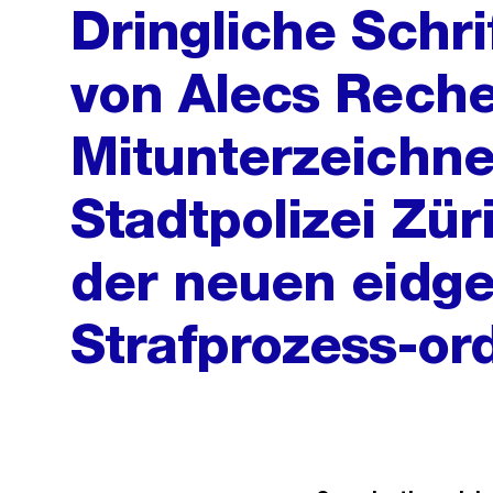
Dringliche Schri
von Alecs Reche
Mitunterzeichn
Stadtpolizei Zü
der neuen eidg
Strafprozess-or