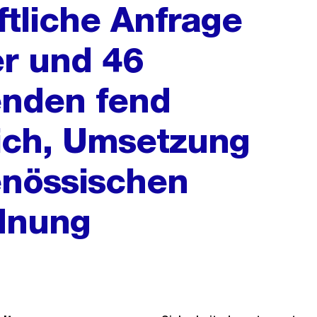
ftliche Anfrage
r und 46
enden fend
rich, Umsetzung
enössischen
dnung