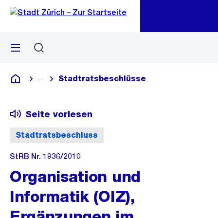
Zu
Zu
Sprunglink
Navigation
Menü
Suchen
M
öf
Stadtratsbeschlüsse
...
Blende alle Breadcrumbs ein
Deutsch
Seite vorlesen
Stadtratsbeschluss
StRB Nr. 1936/2010
Organisation und
Informatik (OIZ),
Ergänzungen im