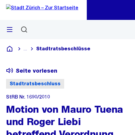
Zu
Zu
Sprunglink
Navigation
Menü
Suchen
M
öf
Stadtratsbeschlüsse
...
Blende alle Breadcrumbs ein
Deutsch
Seite vorlesen
Stadtratsbeschluss
StRB Nr. 1690/2010
Motion von Mauro Tuena
und Roger Liebi
betreffend Verordnung