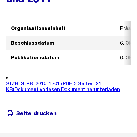
Organisationseinheit
Präsid
Beschlussdatum
6. Okt
Publikationsdatum
6. Okt
StZH_StRB_2010_1701
(PDF, 3 Seiten, 91
KB)
Dokument vorlesen
Dokument herunterladen
Seite drucken