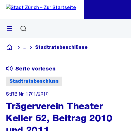
Zu
Zu
Sprunglink
Navigation
Menü
Suchen
M
öf
Stadtratsbeschlüsse
...
Blende alle Breadcrumbs ein
Deutsch
Seite vorlesen
Stadtratsbeschluss
StRB Nr. 1701/2010
Trägerverein Theater
Keller 62, Beitrag 2010
und 2011