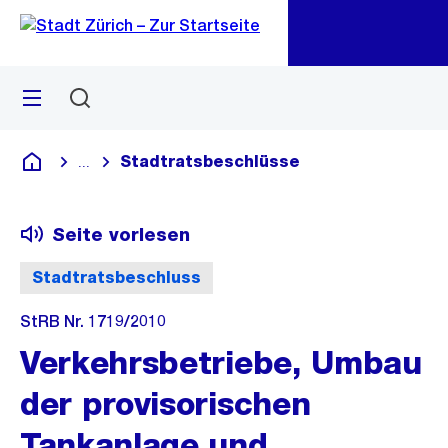
Zu
Zu
Sprunglink
Navigation
Menü
Suchen
M
öf
Stadtratsbeschlüsse
...
Blende alle Breadcrumbs ein
Deutsch
Seite vorlesen
Stadtratsbeschluss
StRB Nr. 1719/2010
Verkehrsbetriebe, Umbau
der provisorischen
Tankanlage und