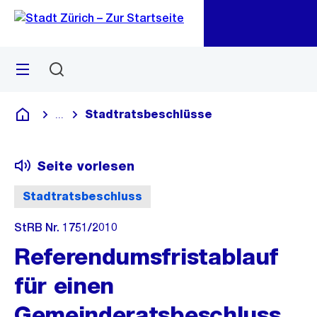
Zu
Zu
Sprunglink
Navigation
Menü
Suchen
M
öf
Stadtratsbeschlüsse
...
Blende alle Breadcrumbs ein
Deutsch
Seite vorlesen
Stadtratsbeschluss
StRB Nr. 1751/2010
Referendumsfristablauf
für einen
Gemeinderatsbeschluss