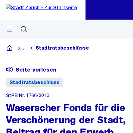
Zu
Zu
Sprunglink
Navigation
Menü
Suchen
M
öf
Stadtratsbeschlüsse
...
Blende alle Breadcrumbs ein
Deutsch
Seite vorlesen
Stadtratsbeschluss
StRB Nr. 1766/2010
Waserscher Fonds für die
Verschönerung der Stadt,
Beitrag für den Erwerb