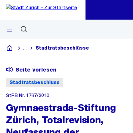
Zu
Zu
Sprunglink
Navigation
Menü
Suchen
M
öf
Stadtratsbeschlüsse
...
Blende alle Breadcrumbs ein
Deutsch
Seite vorlesen
Stadtratsbeschluss
StRB Nr. 1767/2010
Gymnaestrada-Stiftung
Zürich, Totalrevision,
Neufassung der