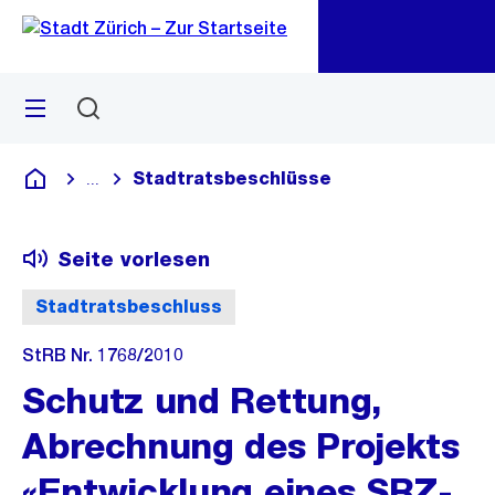
Zu
Zu
Sprunglink
Navigation
Menü
Suchen
M
öf
Stadtratsbeschlüsse
...
Blende alle Breadcrumbs ein
Deutsch
Seite vorlesen
Stadtratsbeschluss
StRB Nr. 1768/2010
Schutz und Rettung,
Abrechnung des Projekts
«Entwicklung eines SRZ-