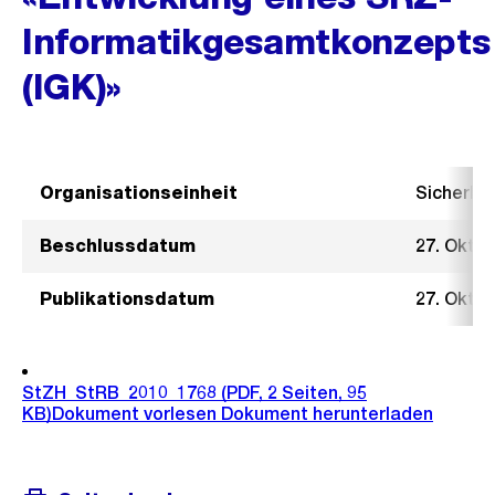
Informatikgesamtkonzepts
(IGK)»
Organisationseinheit
Sicherhe
Beschlussdatum
27. Okto
Publikationsdatum
27. Okto
StZH_StRB_2010_1768
(PDF, 2 Seiten, 95
KB)
Dokument vorlesen
Dokument herunterladen