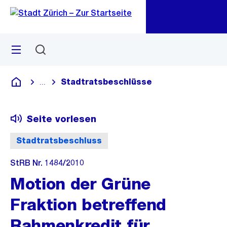
Zu
Zu
Sprunglink
Navigation
Menü
Suchen
M
öf
Stadtratsbeschlüsse
...
Blende alle Breadcrumbs ein
Deutsch
Seite vorlesen
Stadtratsbeschluss
StRB Nr. 1484/2010
Motion der Grüne
Fraktion betreffend
Rahmenkredit für