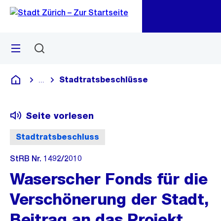
Zu
Zu
Sprunglink
Navigation
Menü
Suchen
M
öf
Stadtratsbeschlüsse
...
Blende alle Breadcrumbs ein
Deutsch
Seite vorlesen
Stadtratsbeschluss
StRB Nr. 1492/2010
Waserscher Fonds für die
Verschönerung der Stadt,
Beitrag an das Projekt