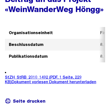
«WeinWanderWeg Höngg»
Organisationseinheit
Fina
Beschlussdatum
8. S
Publikationsdatum
8. S
StZH_StRB_2010_1492
(PDF, 1 Seite, 229
KB)
Dokument vorlesen
Dokument herunterladen
Seite drucken