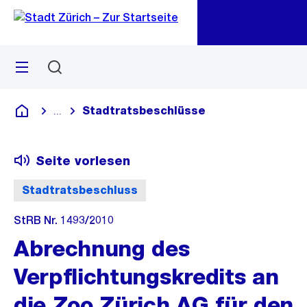
Zu
Zu
Sprunglink
Navigation
Menü
Suchen
M
öf
Stadtratsbeschlüsse
...
Blende alle Breadcrumbs ein
Deutsch
Seite vorlesen
Stadtratsbeschluss
StRB Nr. 1493/2010
Abrechnung des
Verpflichtungskredits an
die Zoo Zürich AG für den