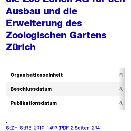
Ausbau und die
Erweiterung des
Zoologischen Gartens
Zürich
Organisationseinheit
Fina
Beschlussdatum
8. S
Publikationsdatum
8. S
StZH_StRB_2010_1493
(PDF, 2 Seiten, 234