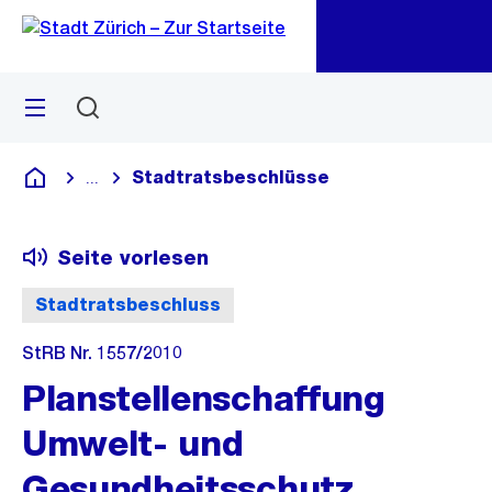
Zu
Zu
Sprunglink
Navigation
Menü
Suchen
M
öf
Stadtratsbeschlüsse
...
Blende alle Breadcrumbs ein
Deutsch
Seite vorlesen
Stadtratsbeschluss
StRB Nr. 1557/2010
Planstellenschaffung
Umwelt- und
Gesundheitsschutz,