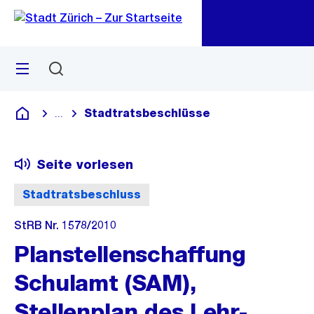
Zu
Zu
Sprunglink
Navigation
Menü
Suchen
M
öf
Stadtratsbeschlüsse
...
Blende alle Breadcrumbs ein
Deutsch
Seite vorlesen
Stadtratsbeschluss
StRB Nr. 1578/2010
Planstellenschaffung
Schulamt (SAM),
Stellenplan des Lehr-,